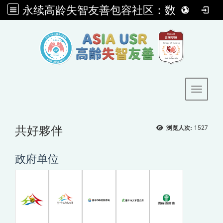
永续高龄失智友善包容社区：数码创新ｘ护智处方ｘ社会共融
:::
Toggle 
共好夥伴
浏览人次:
1527
政府单位