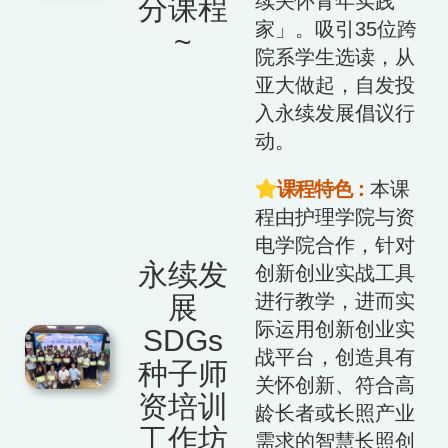
续关怀青年实践
分课程
家」。吸引35位跨
~
院系学生选读，从
亚大做起，自发投
入永续发展倡议行
动。
课程特色：
本课
程由护理学院与资
电学院合作，针对
永续发
创新创业实战工具
进行教学，进而实
展
际运用创新创业实
SDGs
战平台，创造具有
种子师
关怀创新、符合高
资培训
龄长者或长照产业
工作坊
需求的智慧长照创