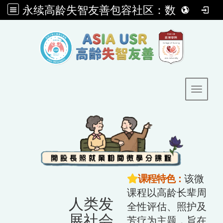
永续高龄失智友善包容社区：数码创新ｘ护智处方ｘ社会共融
:::
Toggle 
课程特色：
该微
课程以高龄长辈周
人类发
全性评估、照护及
展社会
芳疗为主题，旨在