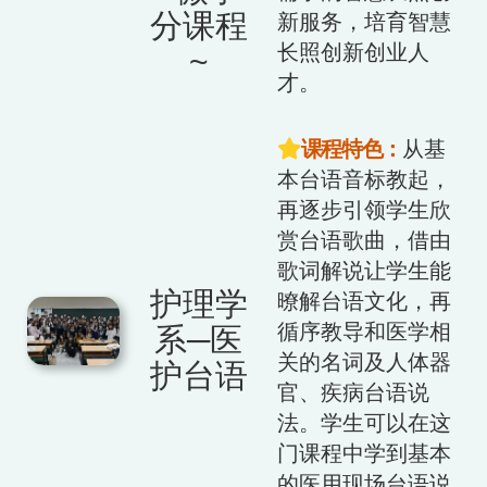
分课程
新服务，培育智慧
长照创新创业人
~
才。
课程特色：
从基
本台语音标教起，
再逐步引领学生欣
赏台语歌曲，借由
歌词解说让学生能
护理学
暸解台语文化，再
循序教导和医学相
系─医
关的名词及人体器
护台语
官、疾病台语说
法。学生可以在这
门课程中学到基本
的医用现场台语说