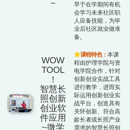
~
早于在学期间有机
会学习未来社区职
人应备技能，为毕
业后社区就业做准
备。
课程特色：
本课
WOW
程由护理学院与资
TOOL
电学院合作，针对
！
创新创业实战工具
进行教学，进而实
智慧长
际运用创新创业实
照创新
战平台，创造具有
创业软
关怀创新、符合高
件应用
龄长者或长照产业
~微学
需求的智慧长照创