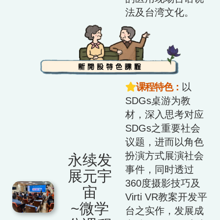
法及台湾文化。
课程特色：
以
SDGs桌游为教
材，深入思考对应
SDGs之重要社会
议题，进而以角色
扮演方式展演社会
永续发
事件，同时透过
展元宇
360度摄影技巧及
宙
Virti VR教案开发平
~微学
台之实作，发展成