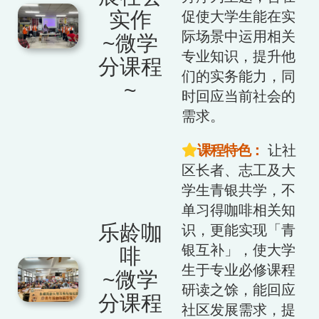
实作
促使大学生能在实
际场景中运用相关
~微学
专业知识，提升他
分课程
们的实务能力，同
~
时回应当前社会的
需求。
课程特色：
让社
区长者、志工及大
学生青银共学，不
单习得咖啡相关知
乐龄咖
识，更能实现「青
银互补」，使大学
啡
生于专业必修课程
~微学
研读之馀，能回应
分课程
社区发展需求，提