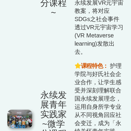
分课程
永续发展VR元宇宙
~
教案，将对应
SDGs之社会事件
透过VR元宇宙学习
(VR Metaverse
learning)发散出
去。
课程特色：
护理
学院与好氏社会企
业合作，让学生感
受并深刻理解联合
永续发
国永续发展理念，
展青年
运用自身所学专业
实践家
从不同视角回应社
~微学
会变迁，成为「永