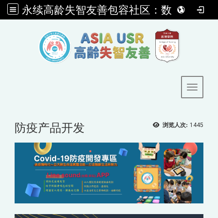
永续高龄失智友善包容社区：数码创新ｘ护智处方ｘ社会共融
:::
Toggle 
防疫产品开发
浏览人次:
1445