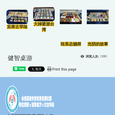
大婶婆游台
宾果古早味
湾
哇系总舖师
光阴的故事
健智桌游
浏览人次:
1391
Print this page
Share